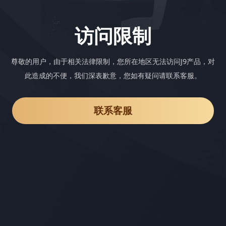
访问限制
尊敬的用户，由于相关法律限制，您所在地区无法访问J9产品，对
此造成的不便，我们深表歉意，您如有疑问请联系客服。
联系客服